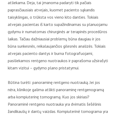
atliekama. Deja, tai įmanoma padaryti tik pačiais
paprasčiausiais atvejais, kuomet paciento sąkandis
taisyklingas, o trūksta vos vieno kito danties. Tokiais
atvejais pacientas iš karto supažindinamas su planuojamu
gydymu ir numatomas chirurginės ar terapinės procedūros
laikas. Tačiau dažniausiai problemų būna daugiau ir jos
būna sunkesnės, reikalaujančios gilesnės analizės. Tokiais
atvejais paciento dantys ir burna fotografuojami,
pasiliekamos rentgeno nuotraukos ir paprašoma užsirašyti
kitam vizitui – gydymo plano pristatymui.
Būtina turėti: panoraminę rentgeno nuotrauką. Jei jos
nėra, klinikoje galima atlikti panoraminę rentgenogramą
arba kompiuterinę tomogramą. Kuo jos skiriasi?
Panoraminė rentgeno nuotrauka yra dvimatis šešėlinis
žandikaulių ir dantų vaizdas. Kompiuterinė tomograma yra