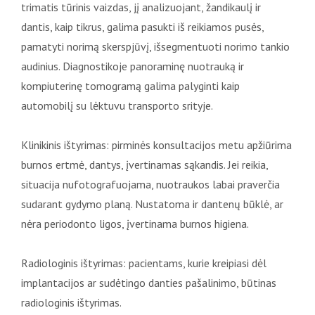
trimatis tūrinis vaizdas, jį analizuojant, žandikaulį ir
dantis, kaip tikrus, galima pasukti iš reikiamos pusės,
pamatyti norimą skerspjūvį, išsegmentuoti norimo tankio
audinius. Diagnostikoje panoraminę nuotrauką ir
kompiuterinę tomogramą galima palyginti kaip
automobilį su lėktuvu transporto srityje.
Klinikinis ištyrimas: pirminės konsultacijos metu apžiūrima
burnos ertmė, dantys, įvertinamas sąkandis. Jei reikia,
situacija nufotografuojama, nuotraukos labai praverčia
sudarant gydymo planą. Nustatoma ir dantenų būklė, ar
nėra periodonto ligos, įvertinama burnos higiena.
Radiologinis ištyrimas: pacientams, kurie kreipiasi dėl
implantacijos ar sudėtingo danties pašalinimo, būtinas
radiologinis ištyrimas.