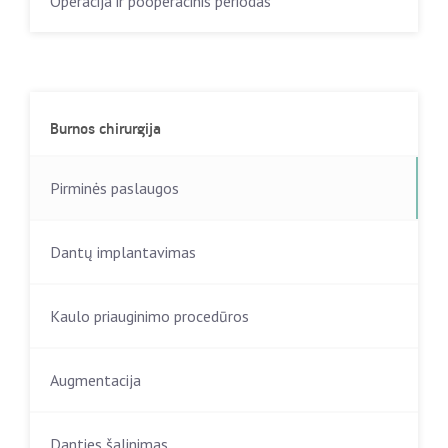
Operacija ir pooperacinis periodas
Burnos chirurgija
Pirminės paslaugos
Dantų implantavimas
Kaulo priauginimo procedūros
Augmentacija
Danties šalinimas