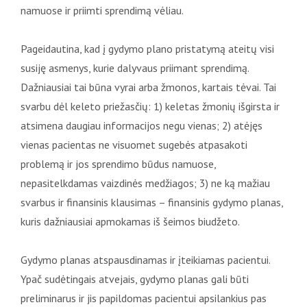
namuose ir priimti sprendimą vėliau.
Pageidautina, kad į gydymo plano pristatymą ateitų visi
susiję asmenys, kurie dalyvaus priimant sprendimą.
Dažniausiai tai būna vyrai arba žmonos, kartais tėvai. Tai
svarbu dėl keleto priežasčių: 1) keletas žmonių išgirsta ir
atsimena daugiau informacijos negu vienas; 2) atėjęs
vienas pacientas ne visuomet sugebės atpasakoti
problemą ir jos sprendimo būdus namuose,
nepasitelkdamas vaizdinės medžiagos; 3) ne ką mažiau
svarbus ir finansinis klausimas – finansinis gydymo planas,
kuris dažniausiai apmokamas iš šeimos biudžeto.
Gydymo planas atspausdinamas ir įteikiamas pacientui.
Ypač sudėtingais atvejais, gydymo planas gali būti
preliminarus ir jis papildomas pacientui apsilankius pas