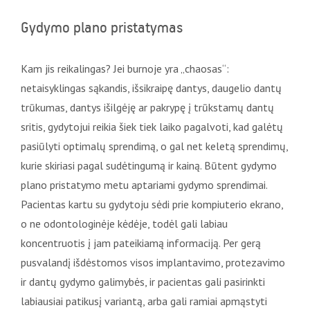
Gydymo plano pristatymas
Kam jis reikalingas? Jei burnoje yra „chaosas“:
netaisyklingas sąkandis, išsikraipę dantys, daugelio dantų
trūkumas, dantys išilgėję ar pakrypę į trūkstamų dantų
sritis, gydytojui reikia šiek tiek laiko pagalvoti, kad galėtų
pasiūlyti optimalų sprendimą, o gal net keletą sprendimų,
kurie skiriasi pagal sudėtingumą ir kainą. Būtent gydymo
plano pristatymo metu aptariami gydymo sprendimai.
Pacientas kartu su gydytoju sėdi prie kompiuterio ekrano,
o ne odontologinėje kėdėje, todėl gali labiau
koncentruotis į jam pateikiamą informaciją. Per gerą
pusvalandį išdėstomos visos implantavimo, protezavimo
ir dantų gydymo galimybės, ir pacientas gali pasirinkti
labiausiai patikusį variantą, arba gali ramiai apmąstyti