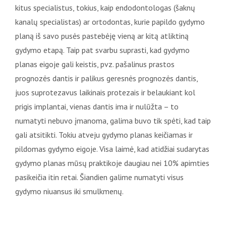
kitus specialistus, tokius, kaip endodontologas (šaknų
kanalų specialistas) ar ortodontas, kurie papildo gydymo
planą iš savo pusės pastebėję vieną ar kitą atliktiną
gydymo etapą. Taip pat svarbu suprasti, kad gydymo
planas eigoje gali keistis, pvz. pašalinus prastos
prognozės dantis ir palikus geresnės prognozės dantis,
juos suprotezavus laikinais protezais ir belaukiant kol
prigis implantai, vienas dantis ima ir nulūžta – to
numatyti nebuvo įmanoma, galima buvo tik spėti, kad taip
gali atsitikti. Tokiu atveju gydymo planas keičiamas ir
pildomas gydymo eigoje. Visa laimė, kad atidžiai sudarytas
gydymo planas mūsų praktikoje daugiau nei 10% apimties
pasikeičia itin retai. Šiandien galime numatyti visus
gydymo niuansus iki smulkmenų.