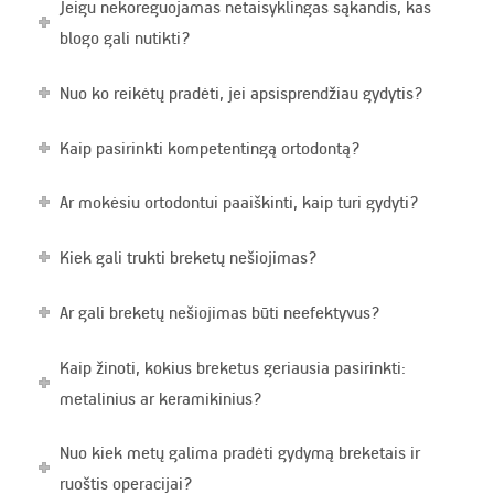
Jeigu nekoreguojamas netaisyklingas sąkandis, kas
blogo gali nutikti?
Nuo ko reikėtų pradėti, jei apsisprendžiau gydytis?
Kaip pasirinkti kompetentingą ortodontą?
Ar mokėsiu ortodontui paaiškinti, kaip turi gydyti?
Kiek gali trukti breketų nešiojimas?
Ar gali breketų nešiojimas būti neefektyvus?
Kaip žinoti, kokius breketus geriausia pasirinkti:
metalinius ar keramikinius?
Nuo kiek metų galima pradėti gydymą breketais ir
ruoštis operacijai?