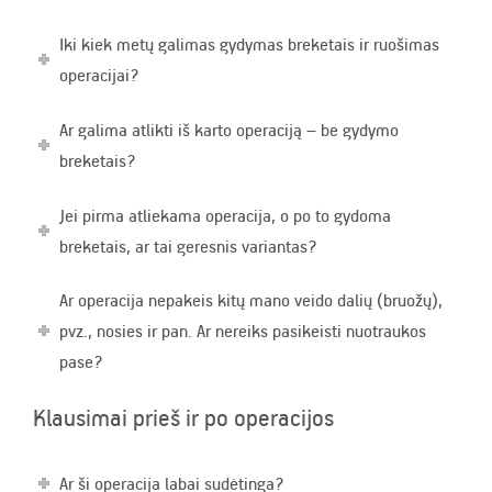
Iki kiek metų galimas gydymas breketais ir ruošimas
operacijai?
Ar galima atlikti iš karto operaciją – be gydymo
breketais?
Jei pirma atliekama operacija, o po to gydoma
breketais, ar tai geresnis variantas?
Ar operacija nepakeis kitų mano veido dalių (bruožų),
pvz., nosies ir pan. Ar nereiks pasikeisti nuotraukos
pase?
Klausimai prieš ir po operacijos
Ar ši operacija labai sudėtinga?