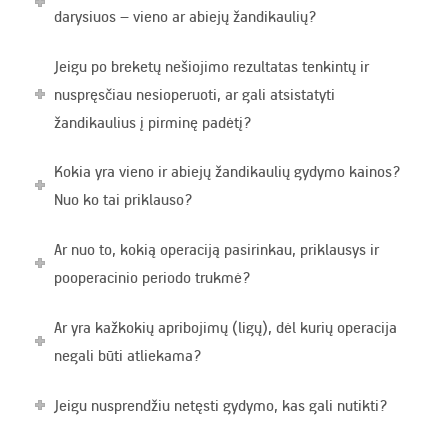
darysiuos – vieno ar abiejų žandikaulių?
Jeigu po breketų nešiojimo rezultatas tenkintų ir
nuspręsčiau nesioperuoti, ar gali atsistatyti
žandikaulius į pirminę padėtį?
Kokia yra vieno ir abiejų žandikaulių gydymo kainos?
Nuo ko tai priklauso?
Ar nuo to, kokią operaciją pasirinkau, priklausys ir
pooperacinio periodo trukmė?
Ar yra kažkokių apribojimų (ligų), dėl kurių operacija
negali būti atliekama?
Jeigu nusprendžiu netęsti gydymo, kas gali nutikti?