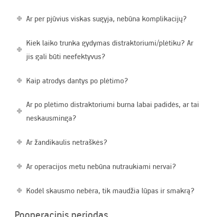
Ar per pjūvius viskas sugyja, nebūna komplikacijų?
Kiek laiko trunka gydymas distraktoriumi/plėtiku? Ar
jis gali būti neefektyvus?
Kaip atrodys dantys po plėtimo?
Ar po plėtimo distraktoriumi burna labai padidės, ar tai
neskausminga?
Ar žandikaulis netraškės?
Ar operacijos metu nebūna nutraukiami nervai?
Kodėl skausmo nebėra, tik maudžia lūpas ir smakrą?
Pooperacinis periodas