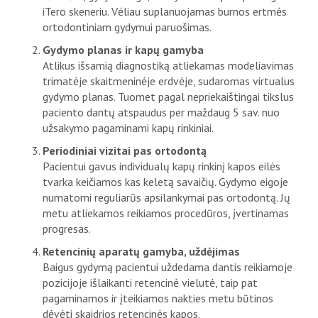
iTero skeneriu. Vėliau suplanuojamas burnos ertmės
ortodontiniam gydymui paruošimas.
Gydymo planas ir kapų gamyba
Atlikus išsamią diagnostiką atliekamas modeliavimas
trimatėje skaitmeninėje erdvėje, sudaromas virtualus
gydymo planas. Tuomet pagal nepriekaištingai tikslus
paciento dantų atspaudus per maždaug 5 sav. nuo
užsakymo pagaminami kapų rinkiniai.
Periodiniai vizitai pas ortodontą
Pacientui gavus individualų kapų rinkinį kapos eilės
tvarka keičiamos kas keletą savaičių. Gydymo eigoje
numatomi reguliarūs apsilankymai pas ortodontą. Jų
metu atliekamos reikiamos procedūros, įvertinamas
progresas.
Retencinių aparatų gamyba, uždėjimas
Baigus gydymą pacientui uždedama dantis reikiamoje
pozicijoje išlaikanti retencinė vielutė, taip pat
pagaminamos ir įteikiamos nakties metu būtinos
dėvėti skaidrios retencinės kapos.