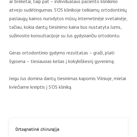
ar breketai, taip pat – individualaus paciento klinikinio
atvejo sudėtingumas. S’OS klinikoje teikiamų ortodontinių
paslaugų kainos nurodytos mūsų internetinėje svetainėje,
tačiau, kokia dantų tiesinimo kaina bus nustatyta Jums,
sužinosite konsultacijoje su Jus gydysiančiu ortodontu.
Geras ortodontinio gydymo rezultatas – graži, plati
šypsena – tiesiausias kelias į kokybiškesnį gyvenimą.
Jeigu Jus domina dantų tiesinimas kapomis Vilniuje, mielai
kviečiame kreiptis į S’OS kliniką.
Ortognatinė chirurgija