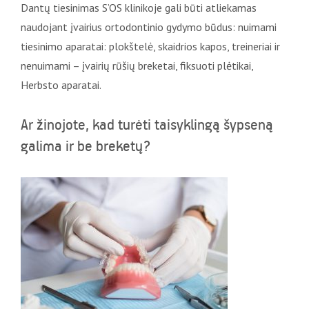
Dantų tiesinimas S’OS klinikoje gali būti atliekamas
naudojant įvairius ortodontinio gydymo būdus: nuimami
tiesinimo aparatai: plokštelė, skaidrios kapos, treineriai ir
nenuimami – įvairių rūšių breketai, fiksuoti plėtikai,
Herbsto aparatai.
Ar žinojote, kad turėti taisyklingą šypseną
galima ir be breketų?