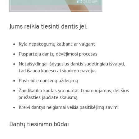
Jums reikia tiesinti dantis jei:
Kyla nepatogumų kalbant ar valgant
Paspartėja dantų dėvėjimosi procesas
Netaisyklingai išdygusius dantis sudėtingiau išvalyti,
tad išauga karieso atsiradimo pavojus
Pastebite dantenų uždegimą
Žandikaulio kaulas yra nuolat traumuojamas, dėl šios
priežasties jaučiate skausmą
Kreivi dantys neigiamai veikia pasitikėjimą savimi
Dantų tiesinimo būdai