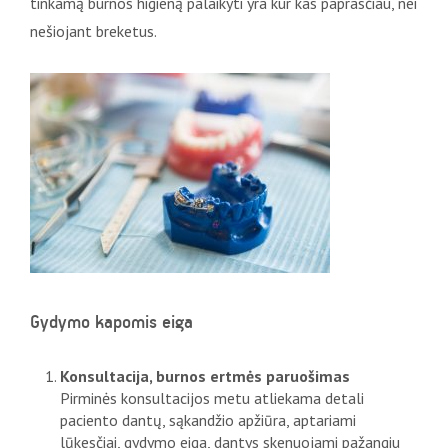
tinkamą burnos higieną palaikyti yra kur kas paprasčiau, nei
nešiojant breketus.
Gydymo kapomis eiga
Konsultacija, burnos ertmės paruošimas
Pirminės konsultacijos metu atliekama detali
paciento dantų, sąkandžio apžiūra, aptariami
lūkesčiai, gydymo eiga, dantys skenuojami pažangiu