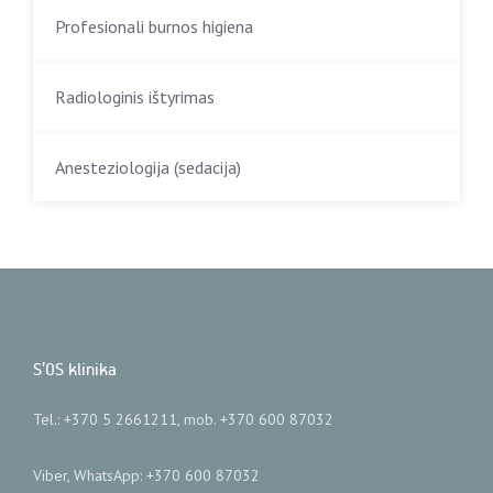
Profesionali burnos higiena
Radiologinis ištyrimas
Anesteziologija (sedacija)
S’OS klinika
Tel.: +370 5 2661211, mob. +370 600 87032
Viber, WhatsApp: +370 600 87032