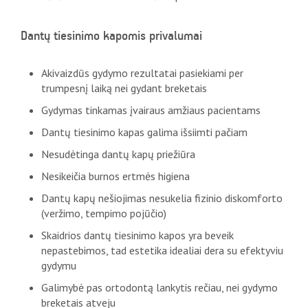
Dantų tiesinimo kapomis privalumai
Akivaizdūs gydymo rezultatai pasiekiami per
trumpesnį laiką nei gydant breketais
Gydymas tinkamas įvairaus amžiaus pacientams
Dantų tiesinimo kapas galima išsiimti pačiam
Nesudėtinga dantų kapų priežiūra
Nesikeičia burnos ertmės higiena
Dantų kapų nešiojimas nesukelia fizinio diskomforto
(veržimo, tempimo pojūčio)
Skaidrios dantų tiesinimo kapos yra beveik
nepastebimos, tad estetika idealiai dera su efektyviu
gydymu
Galimybė pas ortodontą lankytis rečiau, nei gydymo
breketais atveju