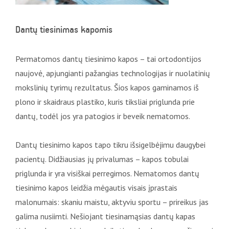
Dantų tiesinimas kapomis
Permatomos dantų tiesinimo kapos – tai ortodontijos
naujovė, apjungianti pažangias technologijas ir nuolatinių
mokslinių tyrimų rezultatus. Šios kapos gaminamos iš
plono ir skaidraus plastiko, kuris tiksliai priglunda prie
dantų, todėl jos yra patogios ir beveik nematomos.
Dantų tiesinimo kapos tapo tikru išsigelbėjimu daugybei
pacientų. Didžiausias jų privalumas – kapos tobulai
priglunda ir yra visiškai perregimos. Nematomos dantų
tiesinimo kapos leidžia mėgautis visais įprastais
malonumais: skaniu maistu, aktyviu sportu – prireikus jas
galima nusiimti. Nešiojant tiesinamąsias dantų kapas