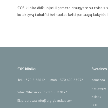
S’OS klinika didžiuojasi ilgamete draugyste su tokiais 
kolektyvą tobulėti bei nuolat kelti paslaugų kokybės 
S’OS klinika
Svetainės 
Tel.: +370 5 2661211, mob. +370 600 87032
Komanda
Paslaugos
Viber, WhatsApp: +370 600 87032
Kainos
El. p. adresas: info@drgrybauskas.com
DUK