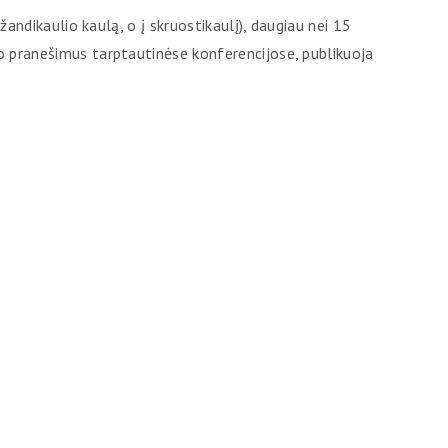
 žandikaulio kaulą, o į skruostikaulį), daugiau nei 15
ito pranešimus tarptautinėse konferencijose, publikuoja