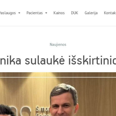
Paslaugos
Pacientas
Kainos
DUK
Galerija
Kontak
Naujienos
inika sulaukė išskirtini