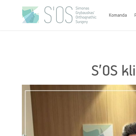
Komanda
S’OS kl