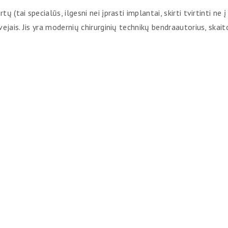
(tai specialūs, ilgesni nei įprasti implantai, skirti tvirtinti ne į
vejais. Jis yra modernių chirurginių technikų bendraautorius, ska