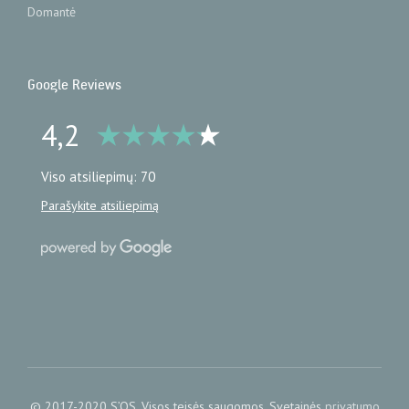
Domantė
Google Reviews
4,2
Viso atsiliepimų: 70
Parašykite atsiliepimą
© 2017-2020 S’OS. Visos teisės saugomos. Svetainės
privatumo