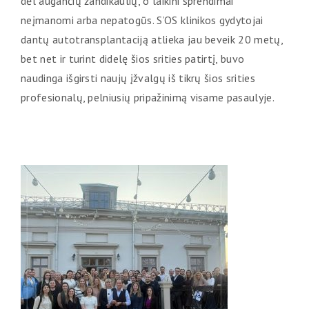
dėl augančių žandikaulių, o laikini sprendimai
neįmanomi arba nepatogūs. S’OS klinikos gydytojai
dantų autotransplantaciją atlieka jau beveik 20 metų,
bet net ir turint didelę šios srities patirtį, buvo
naudinga išgirsti naujų įžvalgų iš tikrų šios srities
profesionalų, pelniusių pripažinimą visame pasaulyje.