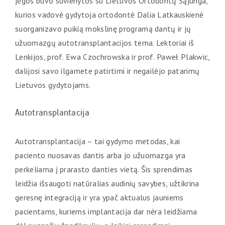
jėgos buvo suvienytos su Lietuvos Ortodontų Sąjunga,
kurios vadovė gydytoja ortodontė Dalia Latkauskienė
suorganizavo puikią mokslinę programą dantų ir jų
užuomazgų autotransplantacijos tema. Lektoriai iš
Lenkijos, prof. Ewa Czochrowska ir prof. Paweł Plakwic,
dalijosi savo ilgamete patirtimi ir negailėjo patarimų
Lietuvos gydytojams.
Autotransplantacija
Autotransplantacija – tai gydymo metodas, kai
paciento nuosavas dantis arba jo užuomazga yra
perkeliama į prarasto danties vietą. Šis sprendimas
leidžia išsaugoti natūralias audinių savybes, užtikrina
geresnę integraciją ir yra ypač aktualus jauniems
pacientams, kuriems implantacija dar nėra leidžiama