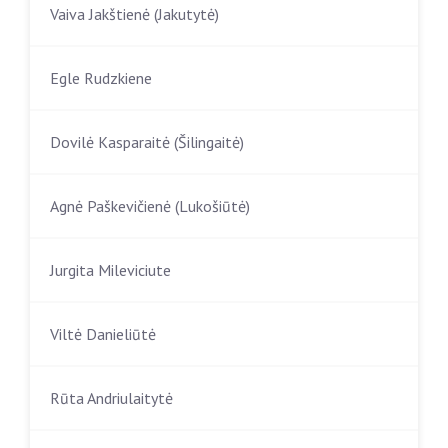
Vaiva Jakštienė (Jakutytė)
Egle Rudzkiene
Dovilė Kasparaitė (Šilingaitė)
Agnė Paškevičienė (Lukošiūtė)
Jurgita Mileviciute
Viltė Danieliūtė
Rūta Andriulaitytė