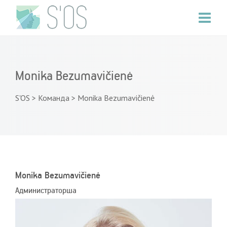
Monika Bezumavičienė
S'OS
>
Команда
>
Monika Bezumavičienė
Monika Bezumavičienė
Администраторша