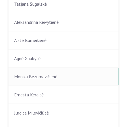
Tatjana Šugalskė
Aleksandrina Reivytienė
Aistė Burneikienė
Agnė Gaubytė
Monika Bezumavičienė
Ernesta Keraitė
Jurgita Milevičiūtė